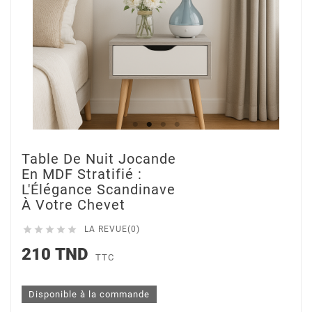
Table De Nuit Jocande
En MDF Stratifié :
L'Élégance Scandinave
À Votre Chevet





LA REVUE(0)
210 TND
TTC
Disponible à la commande