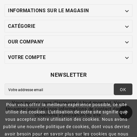

INFORMATIONS SUR LE MAGASIN

CATÉGORIE

OUR COMPANY

VOTRE COMPTE
NEWSLETTER
OK
Vous pouvez vous désinscrire à tout moment. Vous
Pour vous offrir la meilleure expérience possible, ce site
trouverez pour cela nos informations de contact dans les
utilise des cookies. L'utilisation de votre site signifie que
conditions d'utilisation du site.
vous acceptez notre utilisation des cookies. Nous avons
publié une nouvelle politique de cookies, dont vous devriez
avoir besoin pour en savoir plus sur les cookies que nous
© 2022- Ecommerce Software By CASAVITA™