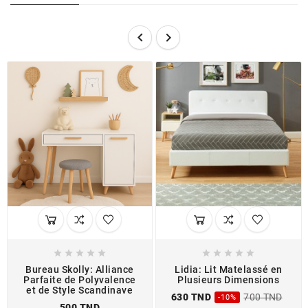












Bureau Skolly: Alliance
Lidia: Lit Matelassé en
Parfaite de Polyvalence
Plusieurs Dimensions
et de Style Scandinave
630 TND
700 TND
-10%
500 TND