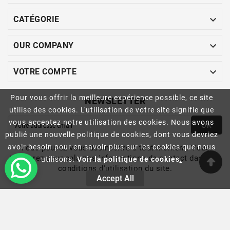

CATÉGORIE

OUR COMPANY

VOTRE COMPTE
Pour vous offrir la meilleure expérience possible, ce site
NEWSLETTER
utilise des cookies. L'utilisation de votre site signifie que
vous acceptez notre utilisation des cookies. Nous avons
OK
publié une nouvelle politique de cookies, dont vous devriez
avoir besoin pour en savoir plus sur les cookies que nous
Vous pouvez vous désinscrire à tout moment. Vous
trouverez pour cela nos informations de contact dans les
utilisons.
Voir la politique de cookies
.
conditions d'utilisation du site.
Accept All
© 2022- Ecommerce Software By CASAVITA™