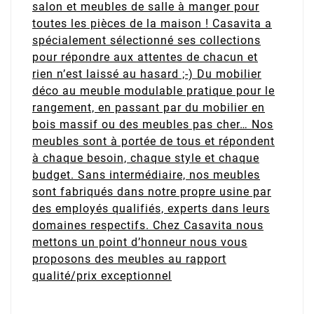
salon et meubles de salle à manger pour
toutes les pièces de la maison ! Casavita a
spécialement sélectionné ses collections
pour répondre aux attentes de chacun et
rien n’est laissé au hasard ;-) Du mobilier
déco au meuble modulable pratique pour le
rangement, en passant par du mobilier en
bois massif ou des meubles pas cher… Nos
meubles sont à portée de tous et répondent
à chaque besoin, chaque style et chaque
budget. Sans intermédiaire, nos meubles
sont fabriqués dans notre propre usine par
des employés qualifiés, experts dans leurs
domaines respectifs. Chez Casavita nous
mettons un point d’honneur nous vous
proposons des meubles au rapport
qualité/prix exceptionnel