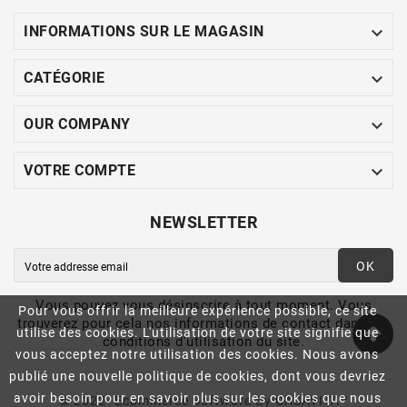

INFORMATIONS SUR LE MAGASIN

CATÉGORIE

OUR COMPANY

VOTRE COMPTE
NEWSLETTER
OK
Vous pouvez vous désinscrire à tout moment. Vous
Pour vous offrir la meilleure expérience possible, ce site
trouverez pour cela nos informations de contact dans les
utilise des cookies. L'utilisation de votre site signifie que
conditions d'utilisation du site.
vous acceptez notre utilisation des cookies. Nous avons
publié une nouvelle politique de cookies, dont vous devriez
avoir besoin pour en savoir plus sur les cookies que nous
© 2022- Ecommerce Software By CASAVITA™