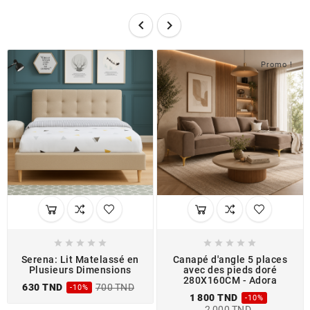


Promo !










Serena: Lit Matelassé en
Canapé d'angle 5 places
Plusieurs Dimensions
avec des pieds doré
280X160CM - Adora
630 TND
700 TND
-10%
1 800 TND
-10%
2 000 TND