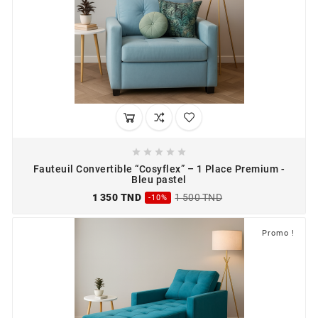





Fauteuil Convertible “Cosyflex” – 1 Place Premium -
Bleu pastel
1 350 TND
1 500 TND
-10%
Promo !