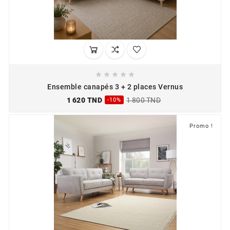





Ensemble canapés 3 + 2 places Vernus
1 620 TND
1 800 TND
-10%
Promo !