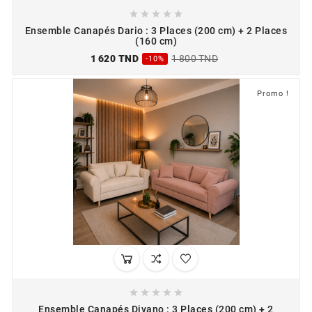





Ensemble Canapés Dario : 3 Places (200 cm) + 2 Places
(160 cm)
1 620 TND
1 800 TND
-10%
Promo !





Ensemble Canapés Divano : 3 Places (200 cm) + 2