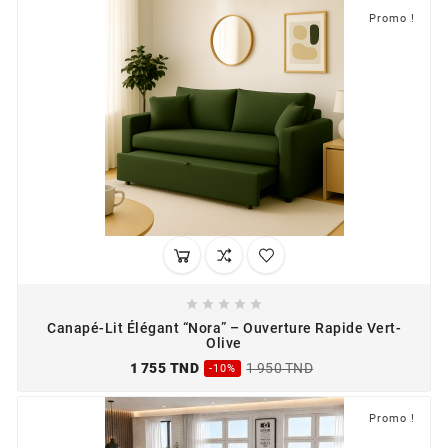
Promo !





Canapé-Lit Élégant “Nora” – Ouverture Rapide Vert-
Olive
1 755 TND
1 950 TND
-10%
Promo !