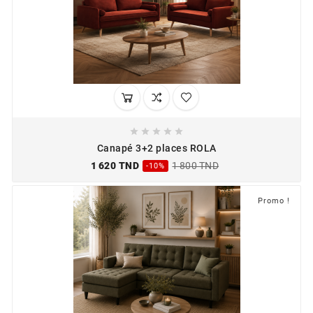





Canapé 3+2 places ROLA
1 620 TND
1 800 TND
-10%
Promo !