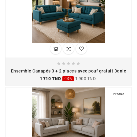





Ensemble Canapés 3 + 2 places avec pouf gratuit Danic
1 710 TND
1 900 TND
-10%
Promo !