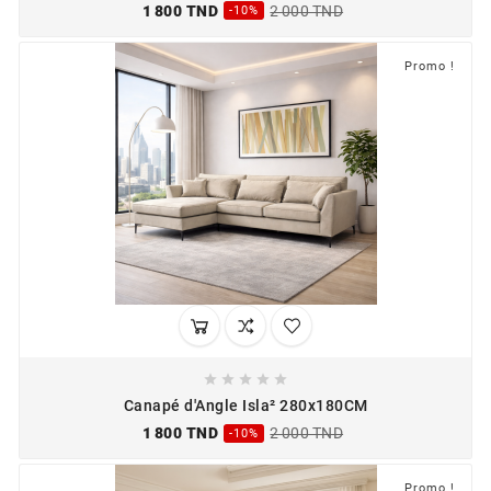
1 800 TND
2 000 TND
-10%
Promo !





Canapé d'Angle Isla² 280x180CM
1 800 TND
2 000 TND
-10%
Promo !