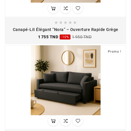





Canapé-Lit Élégant “Nora” – Ouverture Rapide Grège
1 755 TND
1 950 TND
-10%
Promo !