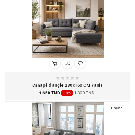





Canapé d'angle 280x160 CM Yanis
1 620 TND
1 800 TND
-10%
Promo !