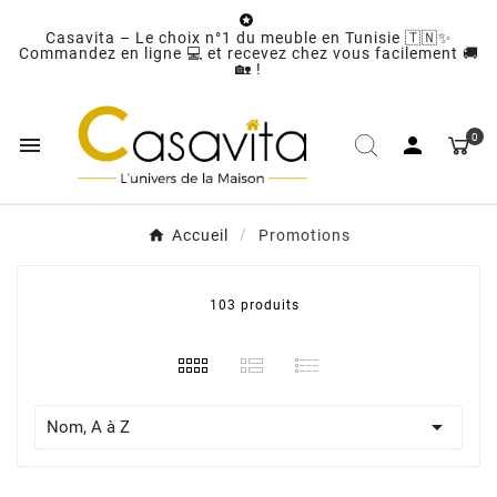

Casavita – Le choix n°1 du meuble en Tunisie 🇹🇳✨
Commandez en ligne 💻 et recevez chez vous facilement 🚚
🏡 !
0


Accueil
Promotions
103 produits

Nom, A à Z