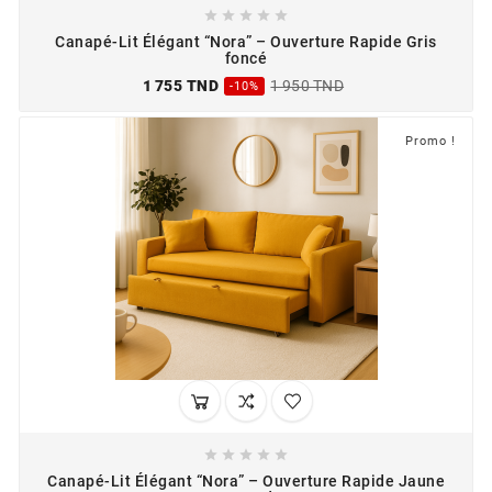





Canapé-Lit Élégant “Nora” – Ouverture Rapide Gris
foncé
1 755 TND
1 950 TND
-10%
Promo !





Canapé-Lit Élégant “Nora” – Ouverture Rapide Jaune