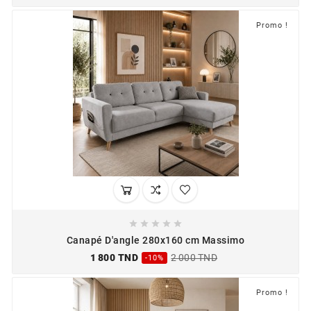
Promo !





Canapé D'angle 280x160 cm Massimo
1 800 TND
2 000 TND
-10%
Promo !