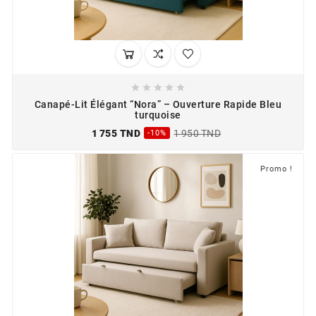





Canapé-Lit Élégant “Nora” – Ouverture Rapide Bleu
turquoise
1 755 TND
1 950 TND
-10%
Promo !