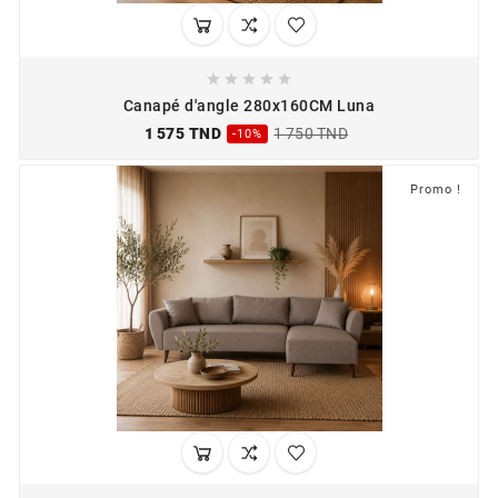





Canapé d'angle 280x160CM Luna
1 575 TND
1 750 TND
-10%
Promo !