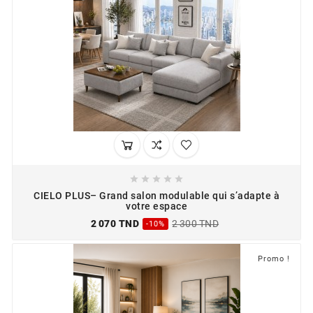





CIELO PLUS– Grand salon modulable qui s’adapte à
votre espace
2 070 TND
2 300 TND
-10%
Promo !