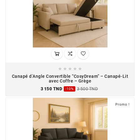





Canapé d’Angle Convertible “CosyDream” – Canapé-Lit
avec Coffre – Grège
3 150 TND
3 500 TND
-10%
Promo !