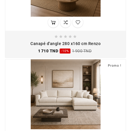





Canapé d'angle 280 x160 cm Renzo
1 710 TND
1 900 TND
-10%
Promo !