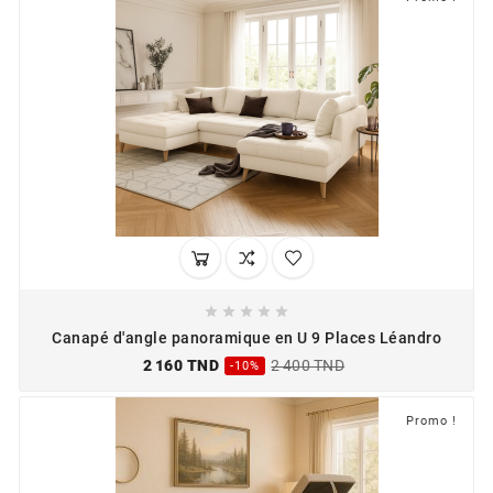





Canapé d'angle panoramique en U 9 Places Léandro
2 160 TND
2 400 TND
-10%
Promo !