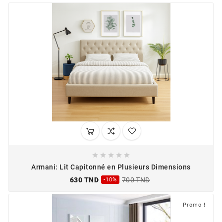





Armani: Lit Capitonné en Plusieurs Dimensions
630 TND
700 TND
-10%
Promo !