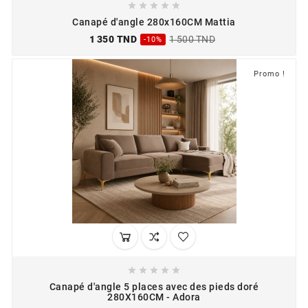





Canapé d'angle 280x160CM Mattia
1 350 TND
1 500 TND
-10%
Promo !





Canapé d'angle 5 places avec des pieds doré
280X160CM - Adora