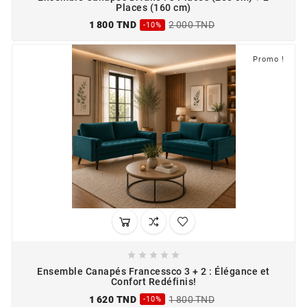
Places (160 cm)
1 800 TND
2 000 TND
-10%
Promo !





Ensemble Canapés Francessco 3 + 2 : Élégance et
Confort Redéfinis!
1 620 TND
1 800 TND
-10%