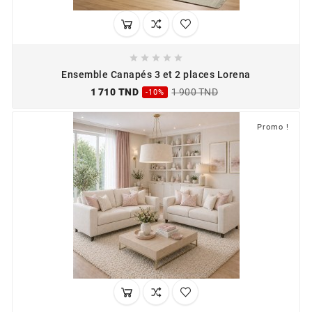





Ensemble Canapés 3 et 2 places Lorena
1 710 TND
1 900 TND
-10%
Promo !