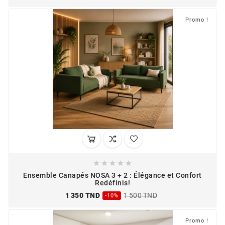
Promo !





Ensemble Canapés NOSA 3 + 2 : Élégance et Confort
Redéfinis!
1 350 TND
1 500 TND
-10%
Promo !