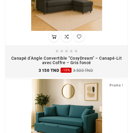





Canapé d’Angle Convertible “CosyDream” – Canapé-Lit
avec Coffre – Gris foncé
3 150 TND
3 500 TND
-10%
Promo !