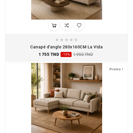





Canapé d'angle 280x160CM La Vida
1 755 TND
1 950 TND
-10%
Promo !