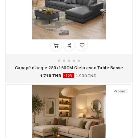





Canapé d'angle 280x160CM Cielo avec Table Basse
1 710 TND
1 900 TND
-10%
Promo !