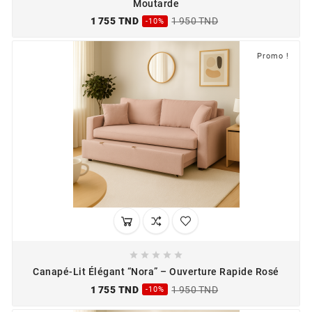
Moutarde
1 755 TND
1 950 TND
-10%
Promo !





Canapé-Lit Élégant “Nora” – Ouverture Rapide Rosé
1 755 TND
1 950 TND
-10%