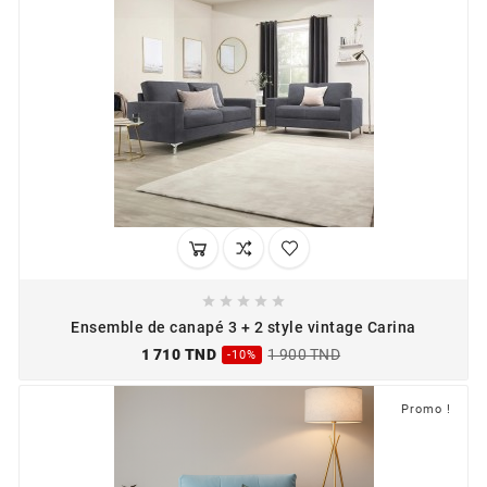





Ensemble de canapé 3 + 2 style vintage Carina
1 710 TND
1 900 TND
-10%
Promo !