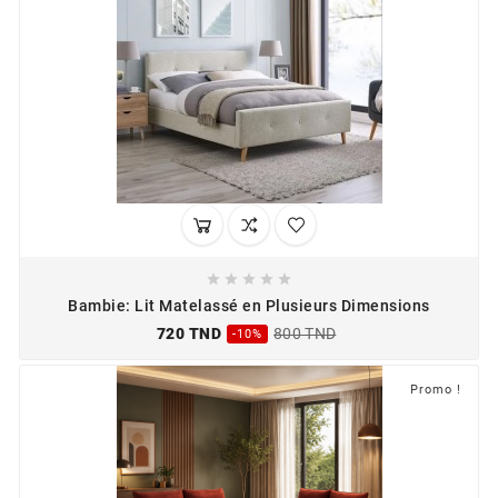





Bambie: Lit Matelassé en Plusieurs Dimensions
720 TND
800 TND
-10%
Promo !