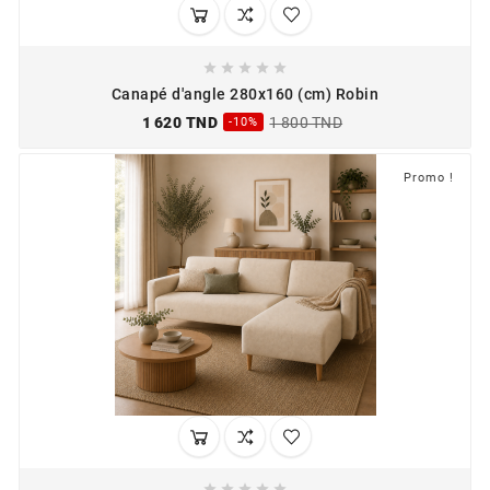





Canapé d'angle 280x160 (cm) Robin
1 620 TND
1 800 TND
-10%
Promo !




