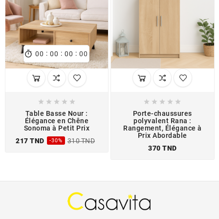
:
:
:

00
00
00
00










Table Basse Nour :
Porte-chaussures
Élégance en Chêne
polyvalent Rana :
Sonoma à Petit Prix
Rangement, Élégance à
Prix Abordable
217 TND
310 TND
-30%
370 TND