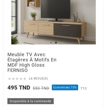
Meuble TV Avec
Étagères À Motifs En
MDF High Gloss
FERNISO





LA REVUE(0)
495 TND
Economisez 10%
550 TND
TTC
Disponible à la commande