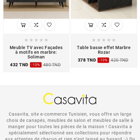










Meuble TV avec Façades
Table basse effet Marbre
à motifs en marbre:
Rozar
Soliman
378 TND
420 TND
-10%
432 TND
480 TND
-10%
Casavita, site e-commerce Tunisien, vous offre un large
choix de canapés, meubles de salon et meubles de salle à
manger pour toutes les pièces de la maison ! Casavita a
spécialement sélectionné ses collections pour répondre
aux attentes de chacun et rien n’est laissé au hasard ;-) Du