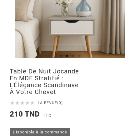
Table De Nuit Jocande
En MDF Stratifié :
L'Élégance Scandinave
À Votre Chevet





LA REVUE(0)
210 TND
TTC
Disponible à la commande