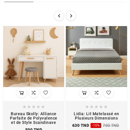












Bureau Skolly: Alliance
Lidia: Lit Matelassé en
Parfaite de Polyvalence
Plusieurs Dimensions
et de Style Scandinave
630 TND
700 TND
-10%
500 TND